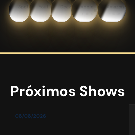
Spotify
Youtube
Deezer
Apple
Amazon
music
music
Próximos Shows
08/08/2026