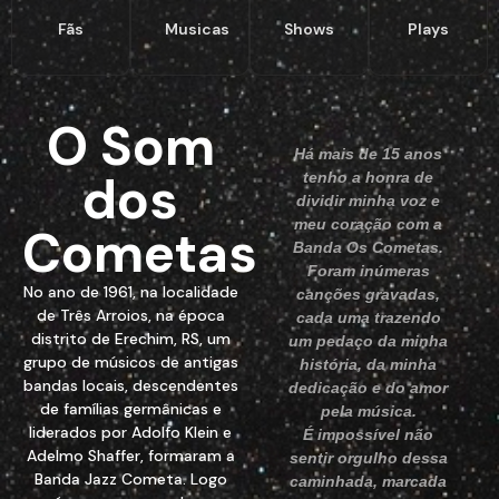
Fãs
Musicas
Shows
Plays
O Som
Há mais de 15 anos
dos
tenho a honra de
dividir minha voz e
meu coração com a
Cometas
Banda Os Cometas.
Foram inúmeras
No ano de 1961, na localidade
canções gravadas,
de Três Arroios, na época
cada uma trazendo
distrito de Erechim, RS, um
um pedaço da minha
grupo de músicos de antigas
história, da minha
bandas locais, descendentes
dedicação e do amor
de famílias germânicas e
pela música.
liderados por Adolfo Klein e
É impossível não
Adelmo Shaffer, formaram a
sentir orgulho dessa
Banda Jazz Cometa. Logo
caminhada, marcada