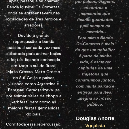
após, passou a se chamar
por palcos, viagens,
Banda Musical Os Cometas,
encontros e
onde se apresentavam nas
momentos que
localidades de Três Arroios e
ficarão guardados
arredores.
para sempre na
memória.
Devido à grande
Para mim a Banda
repercussão, a banda
Os Cometas é mais
passou a ser cada vez mais
do que um trabalho:
solicitada para animar bailes
é parte da minha
e festas, ficando conhecida
vida, é escrever
em todo o sul do Brasil,
capítulos de uma
Mato Grosso, Mato Grosso
trajetória que
do Sul, Goiás e países
construímos juntos,
vizinhos como Argentina e
com muita paixão e
Paraguai. Caracterizava-se
entrega para levar
por animar bailes de chopp e
alegria ao nosso
kerbfest, bem como as
público.
maiores festas germânicas
do país.
Douglas Anorte
Com toda essa repercussão,
Vocalista