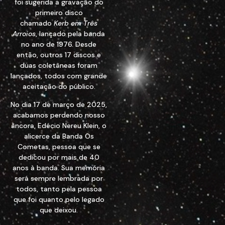
foi sugerida a gravação do
primeiro disco
chamado
Kerb em Três
Arroios
, lançado pela banda
no ano de 1976. Desde
então, outros 17 discos e
duas coletâneas foram
lançados, todos com grande
aceitação do público.
No dia 17 de março de 2025,
acabamos perdendo nosso
âncora, Edécio Nereu Klein, o
alicerce da Banda Os
Cometas, pessoa que se
dedicou por mais de 40
anos à banda. Sua memória
será sempre lembrada por
todos, tanto pela pessoa
que foi quanto pelo legado
que deixou.