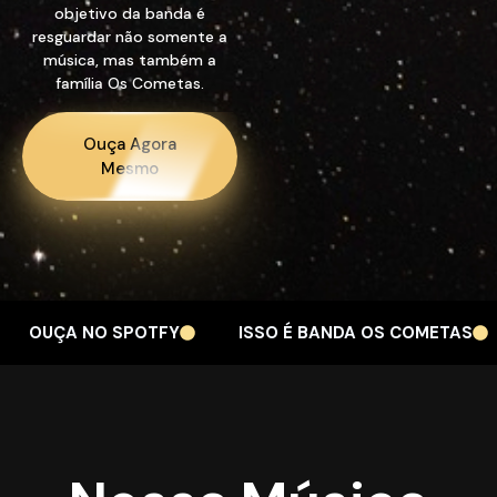
objetivo da banda é
resguardar não somente a
música, mas também a
família Os Cometas.
Ouça Agora
Mesmo
UÇA NO SPOTFY
ISSO É BANDA OS COMETAS
C